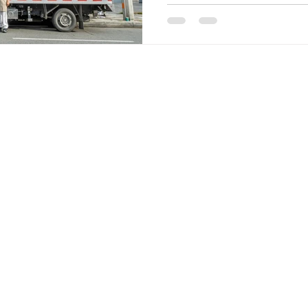
el Brangus.
Diseño de páginas web por La Cava del Brang