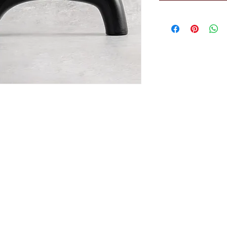
el Brangus.
Diseño de páginas web por La Cava del Brang