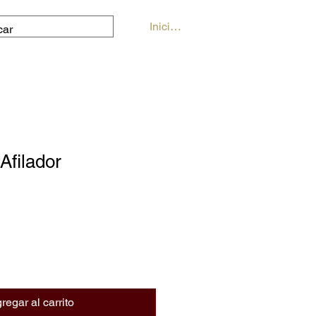
Iniciar sesión
Afilador
regar al carrito