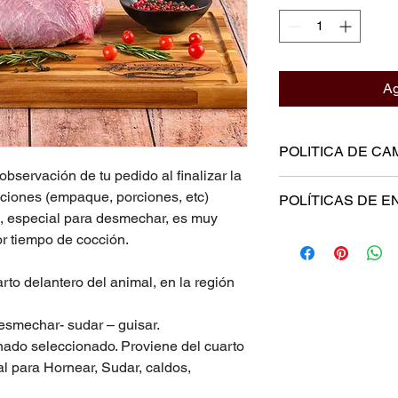
Ag
POLITICA DE CA
ervación de tu pedido al finalizar la
POLITICA DE CAMB
ciones (empaque, porciones, etc)
POLÍTICAS DE E
s, especial para desmechar, es muy
POLÍTICAS DE RE
INVERSIONES POS
r tiempo de cocción.
POLÍTICAS DE ENV
De acuerdo con el d
Nuestro servicio de e
el Estatuto del cons
to delantero del animal, en la región
Colombia. INVERS
artículo 47, en todos
cuenta con sus propi
bienes y prestación 
esmechar- sudar – guisar.
capacitado para esta
financiación otorgada
ado seleccionado. Proviene del cuarto
Al solicitar una entr
venta de tiempos com
sus datos estén corr
al para Hornear, Sudar, caldos,
métodos no tradiciona
depende el éxito de 
naturaleza no deban