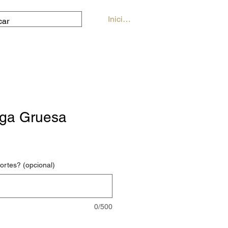
Iniciar sesión
iga Gruesa
rtes? (opcional)
0/500