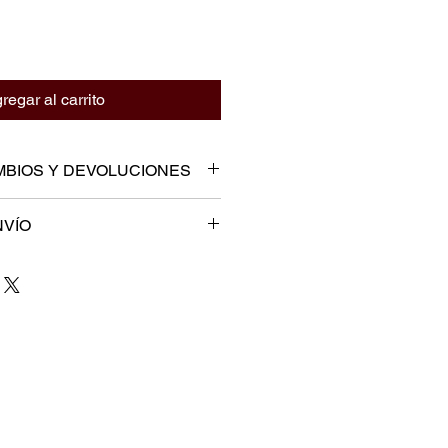
regar al carrito
MBIOS Y DEVOLUCIONES
IOS Y DEVOLUCIONES
NVÍO
TRACTO
ADA CORREA SAS
ÍO
erecho de retracto consagrado en
ntrega solo está disponible en
umidor, ley 1480 de 2011 en su
IONES POSADA CORREA SAS,
 los contratos para la venta de
os vehículos de entrega y personal
de servicios mediante sistemas de
 labor
 por el productor o proveedor,
ega, usted debe revisar que todos
partidos o ventas que utilizan
ectos y completos, porque de esto
les o a distancia, que por su
su entrega.
 consumirse o no hayan