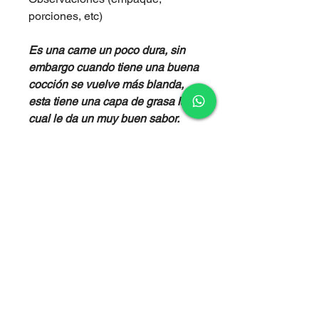
porciones, etc)
Es una carne un poco dura, sin
embargo cuando tiene una buena
cocción se vuelve más blanda,
esta tiene una capa de grasa la
cual le da un muy buen sabor.
Ubicación:
Está ubicada en el
cuarto trasero del animal, en la
región de la cadera.
Otros nombres:
Bota, Atravesado,
Ampolleta
Método de cocción:
Estofar –
desmechar- sudar – guisar.
POLITICA DE CAMBIOS Y
DEVOLUCIONES