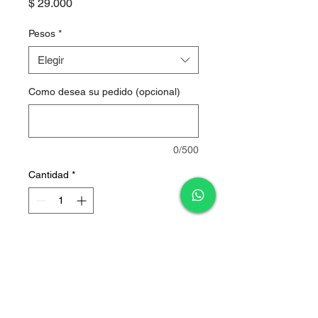
Precio
$ 29.000
Pesos
*
Elegir
Como desea su pedido (opcional)
0/500
Cantidad
*
Agregar al carrito
PRECIO POR LIBRA - Deja la
observación de tu pedido al