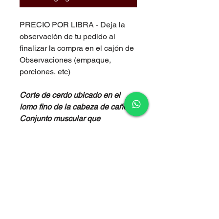
PRECIO POR LIBRA - Deja la
observación de tu pedido al
finalizar la compra en el cajón de
Observaciones (empaque,
porciones, etc)
Corte de cerdo ubicado en el
lomo fino de la cabeza de cañón.
Conjunto muscular que
corresponde a la zona dorsal de
la paleta, localizada entre la
primera vértebra cervical a la
cuarta dorsal, y entre el hueso
cabeza de lomo y el hueso de
paletal.
CORTE IDEAL PARA ASAR O
COCINAR.