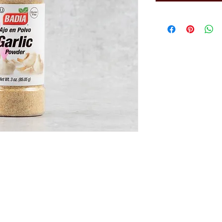
el Brangus.
Diseño de páginas web por La Cava del Brang